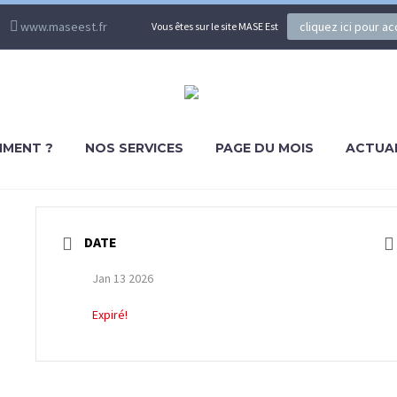
www.maseest.fr
cliquez ici pour a
Vous êtes sur le site MASE Est
MENT ?
NOS SERVICES
PAGE DU MOIS
ACTUA
DATE
Jan 13 2026
Expiré!