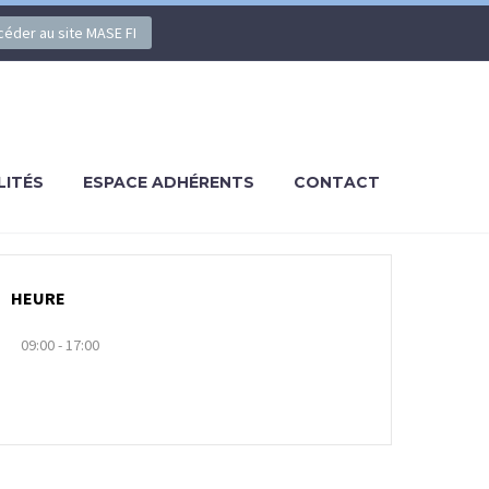
ccéder au site MASE FI
LITÉS
ESPACE ADHÉRENTS
CONTACT
HEURE
09:00 - 17:00