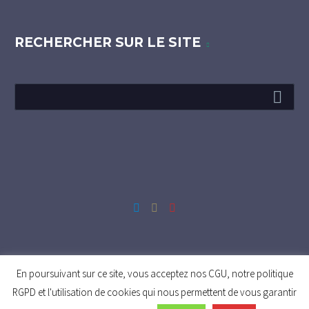
RECHERCHER SUR LE SITE
Mentions Légales et RGPD
En poursuivant sur ce site, vous acceptez nos CGU, notre politique
RGPD et l'utilisation de cookies qui nous permettent de vous garantir
2025 © MASE EST - Manuel d’Amélioration Sécurité Santé